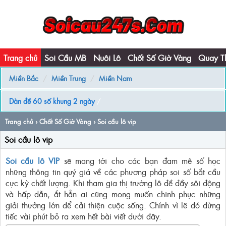
Trang chủ
Soi Cầu MB
Nuôi Lô
Chốt Số Giờ Vàng
Quay T
Miền Bắc
Miền Trung
Miền Nam
Dàn đề 60 số khung 2 ngày
/
Trang chủ
›
Chốt Số Giờ Vàng
› Soi cầu lô vip
Soi cầu lô vip
Soi cầu lô VIP
sẽ mang tới cho các bạn đam mê số học
những thông tin quý giá về các phương pháp soi số bắt cầu
cực kỳ chất lượng. Khi tham gia thị trường lô đề đầy sôi động
và hấp dẫn, ắt hẳn ai cũng mong muốn chinh phục những
giải thưởng lớn để cải thiện cuộc sống. Chính vì lẽ đó đừng
tiếc vài phút bỏ ra xem hết bài viết dưới đây.