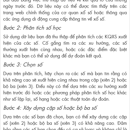
ngày trước đó. Dữ liệu này có thể được tìm thấy trên các
trang web chính thống của cơ quan xổ số hoặc thông qua
các ứng dụng di động cung cấp thông tin về xổ số.
Bước 2: Phân tích số học
Sử dụng dữ liệu bạn đã thu thập để phân tích các KQXS xuất
hiện của các số. Cố gắng tìm ra các xu hướng, các số
thường xuất hiện cùng nhau, hoặc các đặc điểm đặc biệt
khác mà bạn có thể sử dụng để dự đoán kết quả.
Bước 3: Chọn số
Dựa trên phân tích, hãy chọn ra các số mà bạn tin rằng có
khả năng cao sẽ xuất hiện cùng nhau trong cặp (xiên 2) hoặc
bộ ba (xiên 3). Điều này có thể dựa trên các xu hướng xuất
hiện trước đó hoặc các phương pháp phân tích số học khác
như số lặp lại, số hạng hoặc các thuật toán dự đoán.
Bước 4: Xây dựng cặp số hoặc bộ ba số
Dựa trên các số bạn đã chọn, bạn có thể xây dựng các cặp
số (xiên 2) hoặc bộ ba số (xiên 3) có khả năng cao. Đảm
bảo rằng các số bạn chọn đều có cơ sở logic và không chỉ là