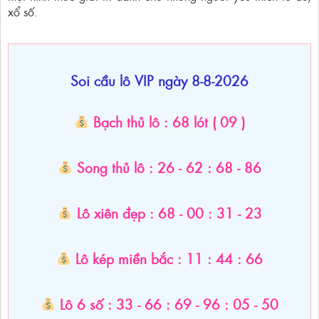
xổ số.
Soi cầu lô VIP ngày 8-8-2026
Bạch thủ lô : 68 lót ( 09 )
Song thủ lô : 26 - 62 : 68 - 86
Lô xiên đẹp : 68 - 00 : 31 - 23
Lô kép miền bắc : 11 : 44 : 66
Lô 6 số : 33 - 66 : 69 - 96 : 05 - 50