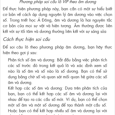
Phương pháp soi cầu lô VIP theo âm dương
Để thực hiện phương pháp này, bạn cần có một sự hiểu biết
cơ bản về cách áp dụng nguyên lý âm dương vào việc chọn
số. Trong triết học Á Đông, âm và dương là hai nguyên tắc
cơ bản của mọi sự vật và hiện tượng. Âm thường được liên
kết với sự tối tăm và dương thường liên kết với sự sáng sủa
Cách thực hiện soi cầu
Để soi câu lô theo phương pháp âm dương, bạn hãy thực
hiện theo gợi ý sau:
Phân tích số âm và dương: Bắt đầu bằng việc phân tích
các số trước đó trong kết quả lô và xác định xem số
nào là số âm và số nào là số dương. Bạn có thể sử
dụng bảng chữ số và quan sát mối quan hệ giữa các số
âm và dương.
Kết hợp các số âm và dương: Dựa trên phân tích của
bạn, bạn có thể kết hợp các số âm và dương lại với
nhau để tạo ra các cầu số mới. Ví dụ, bạn có thể chọn
một số âm và một số dương để tạo thành một cầu số.
Hoặc bạn có thể kết hợp nhiều số âm và dương lại với