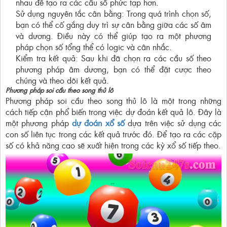
nhau để tạo ra các cầu số phức tạp hơn.
Sử dụng nguyên tắc cân bằng: Trong quá trình chọn số,
bạn có thể cố gắng duy trì sự cân bằng giữa các số âm
và dương. Điều này có thể giúp tạo ra một phương
pháp chọn số tổng thể có logic và cân nhắc.
Kiểm tra kết quả: Sau khi đã chọn ra các cầu số theo
phương pháp âm dương, bạn có thể đặt cược theo
chúng và theo dõi kết quả.
Phương pháp soi cầu theo song thủ lô
Phương pháp soi cầu theo song thủ lô là một trong những
cách tiếp cận phổ biến trong việc dự đoán kết quả lô. Đây là
một phương pháp
dự đoán xổ số
dựa trên việc sử dụng các
con số liên tục trong các kết quả trước đó. Để tạo ra các cặp
số có khả năng cao sẽ xuất hiện trong các kỳ xổ số tiếp theo.