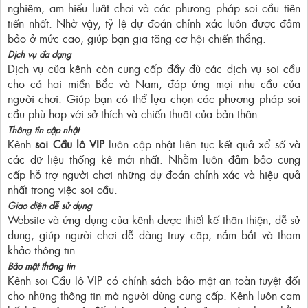
nghiệm, am hiểu luật chơi và các phương pháp soi cầu tiên
tiến nhất. Nhờ vậy, tỷ lệ dự đoán chính xác luôn được đảm
bảo ở mức cao, giúp bạn gia tăng cơ hội chiến thắng.
Dịch vụ đa dạng
Dịch vụ của kênh còn cung cấp đầy đủ các dịch vụ soi cầu
cho cả hai miền Bắc và Nam, đáp ứng mọi nhu cầu của
người chơi. Giúp bạn có thể lựa chọn các phương pháp soi
cầu phù hợp với sở thích và chiến thuật của bản thân.
Thông tin cập nhật
Kênh
soi Cầu lô VIP
luôn cập nhật liên tục kết quả xổ số và
các dữ liệu thống kê mới nhất. Nhằm luôn đảm bảo cung
cấp hỗ trợ người chơi những dự đoán chính xác và hiệu quả
nhất trong việc soi cầu.
Giao diện dễ sử dụng
Website và ứng dụng của kênh được thiết kế thân thiện, dễ sử
dụng, giúp người chơi dễ dàng truy cập, nắm bắt và tham
khảo thông tin.
Bảo mật thông tin
Kênh soi Cầu lô VIP có chính sách bảo mật an toàn tuyệt đối
cho những thông tin mà người dùng cung cấp. Kênh luôn cam