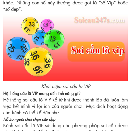
khác. Những con số này thường được gọi là “số Vip” hoặc
“số đẹp”.
Khái niệm soi cầu lô VIP
Hệ thống cầu lô VIP mang đến tính năng gì?
Hệ thống soi cầu lô VIP kể từ khi được thành lập đã luôn làm
việc hết mình vì lợi ích của người chơi. Mục đích hoạt động
của kênh có thể kể đến như:
Hỗ trợ người chơi chọn cầu đẹp
Kênh soi cầu lô VIP sử dụng các phương pháp soi cầu được