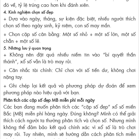
đó về, tỷ lệ trúng cao hơn khi đánh xiên.
4.
Kinh nghiệm chọn số đẹp
+ Dựa vào ngày, tháng, sự kiện đặc biệt, nhiều người thích
chọn số theo ngày sinh, kỷ niệm, con số may mắn.
+ Chọn cặp số cân bằng: Một số nhỏ + một số lớn, một số
chẵn + một số lẻ.
5.
Những lưu ý quan trọng
+ Không nên đặt quá nhiều niềm tin vào “bí quyết thần
thánh”, xổ số vẫn là trò may rủi.
+ Cân nhắc tài chính: Chỉ chơi với số tiền dư, không chơi
nặng tay.
+ Ghi chép lại kết quả và phương pháp dự đoán để xem
phương pháp nào hiệu quả với bạn.
Phân tích các cặp số đẹp MB miễn phí mỗi ngày
Các bạn đang muốn phân tích các “cặp số đẹp” xổ số miền
Bắc (MB) miễn phí hàng ngày. Đúng không? Mình có thể giải
thích cách người ta thường phân tích và chọn số. Nhưng mình
không thể đảm bảo kết quả chính xác vì xổ số là trò chơi
may rủi. Tuy nhiên, mình sẽ hướng dẫn cách phân tích miễn