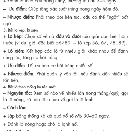
+ Đánh lô theo cầu đang chạy, thường là cầu 3–5 ngày.
– Ưu điểm:
Giúp tăng xác suất trúng trong ngày hôm đó.
– Nhược điểm:
Phải theo dõi liên tục, cầu có thể “ngắt” bất
ngờ.
3.
Bắt lô kép, lô xiên
+ Lô kép:
Chọn số về cả
đầu và đuôi
của giải đặc biệt hôm
trước (ví dụ: giải đặc biệt 56789 → lô kép 56, 67, 78, 89).
+ Lô xiên:
Kết hợp các lô từ nhiều giải khác nhau để đánh
cùng lúc, tăng cơ hội trúng.
+ Ưu điểm:
Tối ưu hóa cơ hội trúng nhiều số.
+ Nhược điểm:
Phải quản lý vốn tốt, nếu đánh xiên nhiều sẽ
tốn tiền.
4.
Bắt lô theo thống kê tần suất
– Nguyên tắc:
Xem số nào về nhiều lần trong tháng/quý, gọi
là lô nóng, số nào lâu chưa về gọi là lô lạnh.
– Cách làm:
+ Lập bảng thống kê kết quả xổ số MB 30–60 ngày.
+ Đánh lô nóng hoặc chờ lô lạnh nổ.