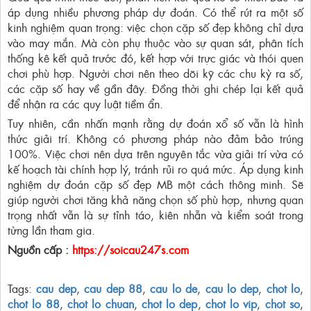
áp dụng nhiều phương pháp dự đoán. Có thể rút ra một số
kinh nghiệm quan trọng: việc chọn cặp số đẹp không chỉ dựa
vào may mắn. Mà còn phụ thuộc vào sự quan sát, phân tích
thống kê kết quả trước đó, kết hợp với trực giác và thói quen
chơi phù hợp. Người chơi nên theo dõi kỹ các chu kỳ ra số,
các cặp số hay về gần đây. Đồng thời ghi chép lại kết quả
để nhận ra các quy luật tiềm ẩn.
Tuy nhiên, cần nhấn mạnh rằng dự đoán xổ số vẫn là hình
thức giải trí. Không có phương pháp nào đảm bảo trúng
100%. Việc chơi nên dựa trên nguyên tắc vừa giải trí vừa có
kế hoạch tài chính hợp lý, tránh rủi ro quá mức. Áp dụng kinh
nghiệm dự đoán cặp số đẹp MB một cách thông minh. Sẽ
giúp người chơi tăng khả năng chọn số phù hợp, nhưng quan
trọng nhất vẫn là sự tỉnh táo, kiên nhẫn và kiểm soát trong
từng lần tham gia.
Nguồn cấp :
https://soicau247s.com
Tags:
cau dep
,
cau dep 88
,
cau lo de
,
cau lo dep
,
chot lo
,
chot lo 88
,
chot lo chuan
,
chot lo dep
,
chot lo vip
,
chot so
,