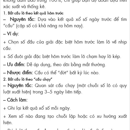
xác suất và thống kê.
1.
Bắt cầu lô theo kết quả hôm trước
– Nguyên tắc:
Dựa vào kết quả xổ số ngày trước để tìm
“cầu” (cặp số có khả năng ra hôm nay).
– Ví dụ:
+ Chọn số đầu của giải đặc biệt hôm trước làm lô về nhịp
cầu.
+ Số đuôi giải đặc biệt hôm trước làm lô chạm hay lô kép.
– Ưu điểm:
Dễ áp dụng, theo dõi bằng mắt thường.
– Nhược điểm:
Cầu có thể “đứt” bất kỳ lúc nào.
2.
Bắt cầu lô theo “cầu chạy”
– Nguyên tắc:
Quan sát cầu chạy (một chuỗi số lô có quy
luật xuất hiện) trong 3–5 ngày liên tiếp.
– Cách làm:
+ Ghi lại kết quả xổ số mỗi ngày.
+ Xem số nào đang tạo chuỗi lặp hoặc có xu hướng xuất
hiện.