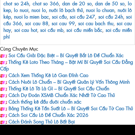
chot so 24h
,
chot so 366
,
dan de 20 so
,
dan de 50 so
,
lo
kep
,
lo nuoi
,
nuoi lo
,
nuôi lô bạch thủ
,
nuoi lo chuan
,
nuôi lô
kép
,
nuoi lo mien bac
,
soi cầu
,
soi cầu 247
,
soi cầu 24h
,
soi
cầu 366
,
soi cau 88
,
soi cau 99
,
soi cau bach thu
,
soi cau
hay
,
soi cau hot
,
soi cầu mb
,
soi cầu miền bắc
,
soi cầu miền
phí
Cùng Chuyên Mục
Soi Cầu Giải Đặc Biệt – Bí Quyết Bắt Lô Đề Chuẩn Xác
Thống Kê Loto Theo Tháng – Bật Mí Bí Quyết Soi Cầu Đẳng
Cấp
Cách Xem Thống Kê Lô Gan Đỉnh Cao
Cách Nuôi Lô Chuẩn – Bí Quyết Quản Lý Vốn Thông Minh
Thống Kê Lô Tô Là Gì – Bí Quyết Soi Cầu Chuẩn
Cách Dự Đoán XSMB Chuẩn Xác Nhất Từ Cao Thủ
Cách thống kê đầu đuôi chuẩn xác
Bảng Thống Kê Tần Suất Lô – Bí Quyết Soi Cầu Từ Cao Thủ
Cách Soi Cầu Lô Đề Chuẩn Xác 2026
Cách Đánh Song Thủ Lô Bất Bại