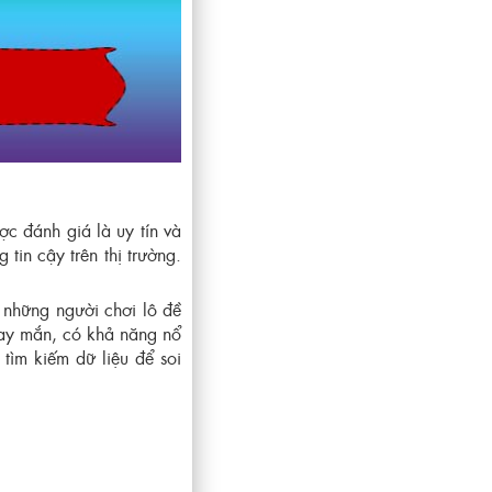
c đánh giá là uy tín và
tin cậy trên thị trường.
ể những người chơi lô đề
may mắn, có khả năng nổ
tìm kiếm dữ liệu để soi