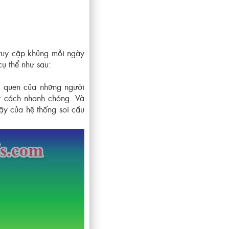
truy cập khủng mỗi ngày
ụ thể như sau:
ói quen của những người
t cách nhanh chóng. Và
ậy của hệ thống soi cầu