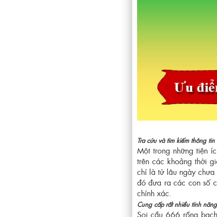
Tra cứu và tìm kiếm thông ti
Một trong những tiện í
trên các khoảng thời g
chí là từ lâu ngày chưa
đó đưa ra các con số c
chính xác.
Cung cấp rất nhiều tính năng
Soi cầu 666 rồng bạch