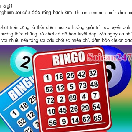
 là gì?
 nghiệm soi cầu 666 rồng bạch kim.
Thì anh em nên hiểu khái n
át triển cũng là thời điểm mà xu hướng giải trí trực tuyến onli
thưởng thức những trò chơi có đồ họa tuyệt đẹp. Mà ngay cả nhữ
 với nhiều nền tảng soi cầu chốt số miễn phí, đảm bảo chuẩn xác