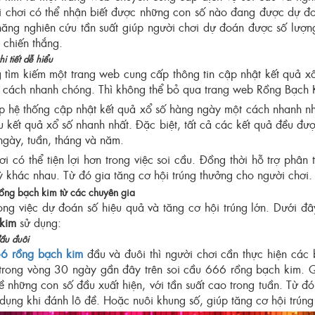
ời chơi có thể nhận biết được những con số nào đang được dự 
 năng nghiên cứu tần suất giúp người chơi dự đoán được số lượn
 chiến thắng.
 tiết dễ hiểu
tìm kiếm một trang web cung cấp thông tin cập nhật kết quả xổ
t cách nhanh chóng. Thì không thể bỏ qua trang web Rồng Bạch
 hệ thống cập nhật kết quả xổ số hàng ngày một cách nhanh n
u kết quả xổ số nhanh nhất. Đặc biệt, tất cả các kết quả đều đư
 ngày, tuần, tháng và năm.
i có thể tiện lợi hơn trong việc soi cầu. Đồng thời hỗ trợ phân t
ỳ khác nhau. Từ đó gia tăng cơ hội trúng thưởng cho người chơi.
ồng bạch kim từ các chuyên gia
rong việc dự đoán số hiệu quả và tăng cơ hội trúng lớn. Dưới đ
 kim
sử dụng:
ầu đuôi
6 rồng bạch kim
đầu và đuôi thì người chơi cần thực hiện các 
 trong vòng 30 ngày gần đây trên soi cầu 666 rồng bạch kim. 
ề những con số đầu xuất hiện, với tần suất cao trong tuần. Từ 
dụng khi đánh lô đề. Hoặc nuôi khung số, giúp tăng cơ hội trúng