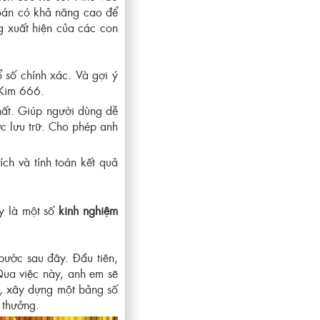
đoán có khả năng cao để
g xuất hiện của các con
 số chính xác. Và gợi ý
 Kim 666.
hất. Giúp người dùng dễ
ợc lưu trữ. Cho phép anh
ích và tính toán kết quả
ây là một số
kinh nghiệm
bước sau đây. Đầu tiên,
Qua việc này, anh em sẽ
đó, xây dựng một bảng số
 thưởng.