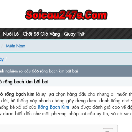
Nuôi Lô
Chốt Số Giờ Vàng
Quay Thử
Miền Nam
ày
/
inh nghiệm soi cầu 666 rồng bạch kim bất bại
6 rồng bạch kim bất bại
66 rồng bạch kim
là sự lựa chọn hàng đầu cho những ai muốn th
ra đời, hệ thống này nhanh chóng gây dựng được danh tiếng nhờ 
thống kê xổ số của
Rồng Bạch Kim
luôn được đánh giá cao về độ
ày được biết đến như một phương pháp soi cầu uy tín, và có sự