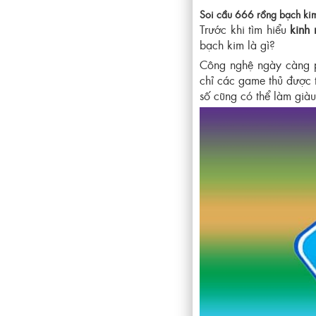
Soi cầu 666 rồng bạch kim
Trước khi tìm hiểu
kinh
bạch kim là gì?
Công nghệ ngày càng ph
chỉ các game thủ được 
số cũng có thể làm giàu