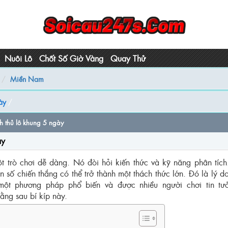
Nuôi Lô
Chốt Số Giờ Vàng
Quay Thử
Miền Nam
ày
/
h thủ lô khung 5 ngày
ày
t trò chơi dễ dàng. Nó đòi hỏi kiến thức và kỹ năng phân tíc
 số chiến thắng có thể trở thành một thách thức lớn. Đó là lý d
 một phương pháp phổ biến và được nhiều người chơi tin t
ng sau bí kíp này.