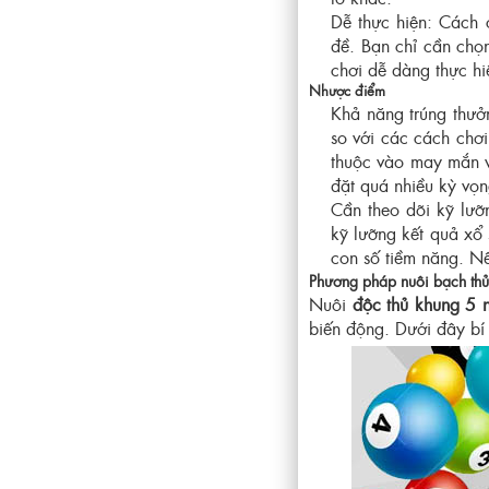
Dễ thực hiện: Cách
đề. Bạn chỉ cần chọ
chơi dễ dàng thực hi
Nhược điểm
Khả năng trúng thưở
so với các cách chơ
thuộc vào may mắn v
đặt quá nhiều kỳ vọ
Cần theo dõi kỹ lư
kỹ lưỡng kết quả xổ 
con số tiềm năng. Nế
Phương pháp nuôi bạch thủ
Nuôi
độc
thủ khung 5
biến động. Dưới đây bí