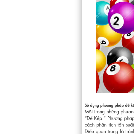
Sử dụng phương pháp đề ké
Một trong những phương
“Đề Kép.” Phương pháp 
cách phân tích tần suấ
Điều quan trọng là trá