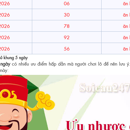
2026
06
ăn 
2026
30
ăn 
2026
78
ăn 
2026
92
ăn 
2026
56
ăn 
hủ khung 5 ngày
 ngày
có nhiều ưu điểm hấp dẫn mà người chơi lô đề nên lưu ý.
này: