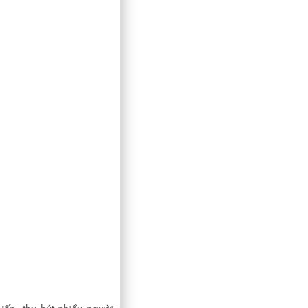
ến, thu hút nhiều người