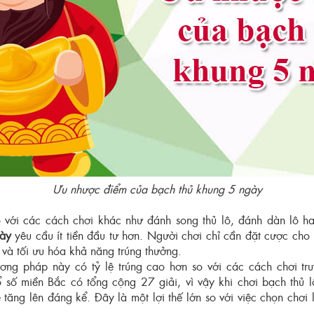
Ưu nhược điểm của bạch thủ khung 5 ngày
So với các cách chơi khác như đánh song thủ lô, đánh dàn lô h
gày
yêu cầu ít tiền đầu tư hơn. Người chơi chỉ cần đặt cược cho
í và tối ưu hóa khả năng trúng thưởng.
ương pháp này có tỷ lệ trúng cao hơn so với các cách chơi tr
ổ số miền Bắc có tổng cộng 27 giải, vì vậy khi chơi bạch thủ 
 tăng lên đáng kể. Đây là một lợi thế lớn so với việc chọn chơi