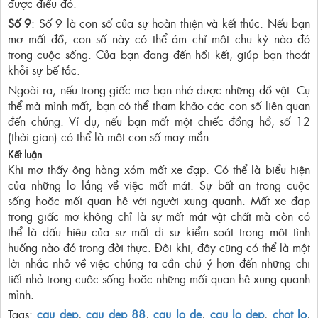
được điều đó.
Số 9
: Số 9 là con số của sự hoàn thiện và kết thúc. Nếu bạn
mơ mất đồ, con số này có thể ám chỉ một chu kỳ nào đó
trong cuộc sống. Của bạn đang đến hồi kết, giúp bạn thoát
khỏi sự bế tắc.
Ngoài ra, nếu trong giấc mơ bạn nhớ được những đồ vật. Cụ
thể mà mình mất, bạn có thể tham khảo các con số liên quan
đến chúng. Ví dụ, nếu bạn mất một chiếc đồng hồ, số 12
(thời gian) có thể là một con số may mắn.
Kết luận
Khi mơ thấy ông hàng xóm mất xe đạp. Có thể là biểu hiện
của những lo lắng về việc mất mát. Sự bất an trong cuộc
sống hoặc mối quan hệ với người xung quanh. Mất xe đạp
trong giấc mơ không chỉ là sự mất mát vật chất mà còn có
thể là dấu hiệu của sự mất đi sự kiểm soát trong một tình
huống nào đó trong đời thực. Đôi khi, đây cũng có thể là một
lời nhắc nhở về việc chúng ta cần chú ý hơn đến những chi
tiết nhỏ trong cuộc sống hoặc những mối quan hệ xung quanh
mình.
Tags:
cau dep
,
cau dep 88
,
cau lo de
,
cau lo dep
,
chot lo
,