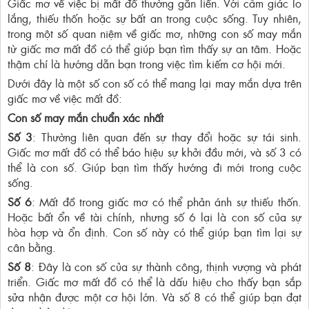
Giấc mơ về việc bị mất đồ thường gắn liền. Với cảm giác lo
lắng, thiếu thốn hoặc sự bất an trong cuộc sống. Tuy nhiên,
trong một số quan niệm về giấc mơ, những con số may mắn
từ giấc mơ mất đồ có thể giúp bạn tìm thấy sự an tâm. Hoặc
thậm chí là hướng dẫn bạn trong việc tìm kiếm cơ hội mới.
Dưới đây là một số con số có thể mang lại may mắn dựa trên
giấc mơ về việc mất đồ:
Con số may mắn chuẩn xác nhất
Số 3
: Thường liên quan đến sự thay đổi hoặc sự tái sinh.
Giấc mơ mất đồ có thể báo hiệu sự khởi đầu mới, và số 3 có
thể là con số. Giúp bạn tìm thấy hướng đi mới trong cuộc
sống.
Số 6
: Mất đồ trong giấc mơ có thể phản ánh sự thiếu thốn.
Hoặc bất ổn về tài chính, nhưng số 6 lại là con số của sự
hòa hợp và ổn định. Con số này có thể giúp bạn tìm lại sự
cân bằng.
Số 8
: Đây là con số của sự thành công, thịnh vượng và phát
triển. Giấc mơ mất đồ có thể là dấu hiệu cho thấy bạn sắp
sửa nhận được một cơ hội lớn. Và số 8 có thể giúp bạn đạt