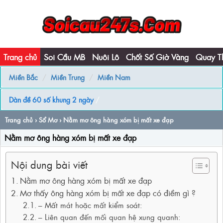
Trang chủ
Soi Cầu MB
Nuôi Lô
Chốt Số Giờ Vàng
Quay T
Miền Bắc
Miền Trung
Miền Nam
Dàn đề 60 số khung 2 ngày
/
Trang chủ
›
Sổ Mơ
› Nằm mơ ông hàng xóm bị mất xe đạp
Nằm mơ ông hàng xóm bị mất xe đạp
Nội dung bài viết
Nằm mơ ông hàng xóm bị mất xe đạp
Mơ thấy ông hàng xóm bị mất xe đạp có điềm gì ?
– Mất mát hoặc mất kiểm soát:
– Liên quan đến mối quan hệ xung quanh: