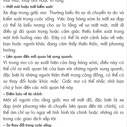
– Mất mát hoặc mất kiểm soát
:
Xe đạp trong giấc mơ. Thường biểu thị sự di chuyển tự do và
kiểm soát trong cuộc sống. Việc ông hàng xóm bị mất xe đạp
có thể là biểu tượng cho sự lo lắng về sự mất mát, mất đi
điều gì đó quan trọng hoặc cảm giác thiếu kiểm soát trong
một tình huống nào đó. Đây có thể là một cảnh báo về việc
bạn hoặc người khác đang cảm thấy thiếu thốn, mất phương
hướng.
– Liên quan đến mối quan hệ xung quanh
:
Vì trong mơ có sự xuất hiện của ông hàng xóm, điều này có
thể chỉ ra mối quan hệ của bạn với những người xung quanh,
đặc biệt là những người thân thiết trong cộng đồng, có thể có
sự thay đổi hoặc khúc mắc. Giấc mơ có thể nhắc nhở bạn
chú ý hơn đến các mối quan hệ này.
– Điềm báo về tài chính
:
Một số người cho rằng giấc mơ về mất đồ, đặc biệt là xe
đạp (một phương tiện di chuyển liên quan đến tài chính), có
thể ám chỉ sự lo ngại về tình hình tài chính hoặc những rủi ro
trong các giao dịch sắp tới.
– Sự thay đổi trong cuộc sống
: