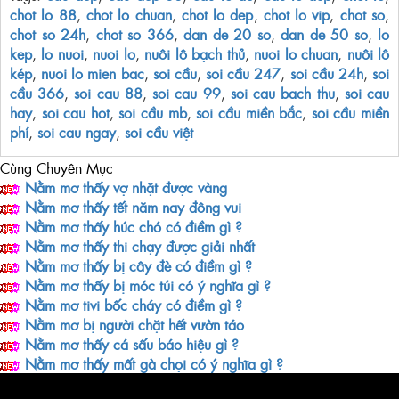
chot lo 88
,
chot lo chuan
,
chot lo dep
,
chot lo vip
,
chot so
,
chot so 24h
,
chot so 366
,
dan de 20 so
,
dan de 50 so
,
lo
kep
,
lo nuoi
,
nuoi lo
,
nuôi lô bạch thủ
,
nuoi lo chuan
,
nuôi lô
kép
,
nuoi lo mien bac
,
soi cầu
,
soi cầu 247
,
soi cầu 24h
,
soi
cầu 366
,
soi cau 88
,
soi cau 99
,
soi cau bach thu
,
soi cau
hay
,
soi cau hot
,
soi cầu mb
,
soi cầu miền bắc
,
soi cầu miền
phí
,
soi cau ngay
,
soi cầu việt
Cùng Chuyên Mục
Nằm mơ thấy vợ nhặt được vàng
Nằm mơ thấy tết năm nay đông vui
Nằm mơ thấy húc chó có điềm gì ?
Nằm mơ thấy thi chạy được giải nhất
Nằm mơ thấy bị cây đè có điềm gì ?
Nằm mơ thấy bị móc túi có ý nghĩa gì ?
Nằm mơ tivi bốc cháy có điềm gì ?
Nằm mơ bị người chặt hết vườn táo
Nằm mơ thấy cá sấu báo hiệu gì ?
Nằm mơ thấy mất gà chọi có ý nghĩa gì ?