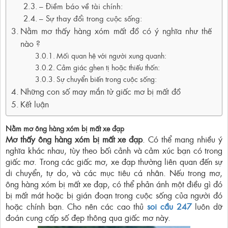
– Điềm báo về tài chính:
– Sự thay đổi trong cuộc sống:
Nằm mơ thấy hàng xóm mất đồ có ý nghĩa như thế
nào ?
Mối quan hệ với người xung quanh:
Cảm giác ghen tị hoặc thiếu thốn:
Sự chuyển biến trong cuộc sống:
Những con số may mắn từ giấc mơ bị mất đồ
Kết luận
Nằm mơ ông hàng xóm bị mất xe đạp
Mơ thấy ông hàng xóm bị mất xe đạp
. Có thể mang nhiều ý
nghĩa khác nhau, tùy theo bối cảnh và cảm xúc bạn có trong
giấc mơ. Trong các giấc mơ, xe đạp thường liên quan đến sự
di chuyển, tự do, và các mục tiêu cá nhân. Nếu trong mơ,
ông hàng xóm bị mất xe đạp, có thể phản ánh một điều gì đó
bị mất mát hoặc bị gián đoạn trong cuộc sống của người đó
hoặc chính bạn. Cho nên các cao thủ
soi cầu 247
luôn dữ
đoán cung cấp số đẹp thông qua giấc mơ này.