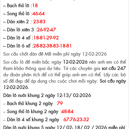
– Bạch thủ lô :
18
– Song thủ lô :
46-64
– Dàn xiên 2 :
23-83
– Dàn lô xiên 3 :
26-92-47
– Dàn lô 4 số :
18-81-29-92
– Dàn lô 6 số :
28-82-38-83-18-81
Soi cầu chốt dàn đề MB miễn phí ngày 12-02-2026
Soi cầu lô đề miền bắc ngày
12-02-2026
nên anh em có thể
tham khảo thông qua dự liệu. Từ các chuyên gia
soi cầu 247
dự đoán phân tích để có thể giúp anh em có thể. Lấy các bộ
số đề đẹp để áp dụng cho cuộc chơi mỗi ngày.
Soi cầu ngày
12-02-2026.
Dàn lô nuôi khung 2 ngày 12-13/ 02-2026
–
Bạch thủ khung 2 ngày
:
79
–
Song thủ lô khung 2 ngày
:
48-84
–
Dàn lô 4 số khung 2 ngày
:
67-76-23-32
Dàn lô nuôi khung 5 ngày 12/ 02- 18/ 02 / 2026 miễn phí