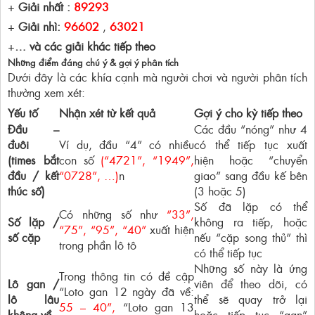
+
Giải nhất :
89293
+
Giải nhì:
96602
,
63021
+
… và các giải khác tiếp theo
Những điểm đáng chú ý & gợi ý phân tích
Dưới đây là các khía cạnh mà người chơi và người phân tích
thường xem xét:
Yếu tố
Nhận xét từ kết quả
Gợi ý cho kỳ tiếp theo
Đầu –
Các đầu “nóng” như 4
đuôi
Ví dụ, đầu “4” có nhiều
có thể tiếp tục xuất
(times bắt
con số
(“4721”, “1949”,
hiện hoặc “chuyển
đầu / kết
“0728”, …)
n
giao” sang đầu kế bên
thúc số)
(3 hoặc 5)
Số đã lặp có thể
Có những số như
“33”,
Số lặp /
không ra tiếp, hoặc
“75”, “95”, “40”
xuất hiện
số cặp
nếu “cặp song thủ” thì
trong phần lô tô
có thể tiếp tục
Những số này là ứng
Trong thông tin có đề cập
Lô gan /
viên để theo dõi, có
“Loto gan 12 ngày đã về:
lô lâu
thể sẽ quay trở lại
55 – 40”,
“Loto gan 13
không về
hoặc tiếp tục “gan”