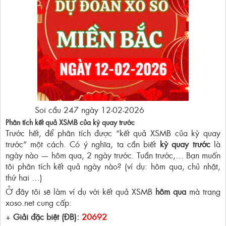
Soi cầu 247 ngày 12-02-2026
Phân tích kết quả XSMB của kỳ quay trước
Trước hết, để phân tích được “kết quả XSMB của kỳ quay
trước” một cách. Có ý nghĩa, ta cần biết
kỳ quay trước
là
ngày nào — hôm qua, 2 ngày trước. Tuần trước,… Bạn muốn
tôi phân tích kết quả ngày nào? (ví dụ: hôm qua, chủ nhật,
thứ hai …)
Ở đây tôi sẽ làm ví dụ với kết quả XSMB
hôm qua
mà trang
xoso.net cung cấp:
+
Giải đặc biệt (ĐB):
20692