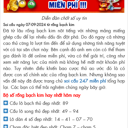
Diễn đàn chốt số uy tin
Soi cầu ngày 07-09-2024 từ rồng bạch kim
Đã từ lâu rồng bạch kim nôt tiếng với những mảng miếng
ghép cầu để lại nhiều dấu ấn đột phá. Do đó ngay cả những
cao thủ cũng lũ lượt tìm đến để sử dụng những tính năng tuyệt
với có tại sân chơi này. Bên cạnh đó anh em còn có thể tham
gia đánh lô đề online miễn phí, vừa có thể giải trí, cũng như
xem xét năng lực của mình mà không hề mất một khoản phí
nào. Tuy nhiên điều khiến bao cược thủ ao ước đó là có
được con số chính xác của rồng bạch kim. Nhưng không sao
vấn đề này đã được trang chủ
soi cầu 247 miễn phí
tổng hợp
lại. Các bạn có thể trải nghiệm chúng ngày bây giờ.
Bộ số rồng bạch kim hay nhất hôm nay
Cầu lô bạch thủ đẹp nhất: 89
Cầu lô song thủ đẹp nhất: 49 – 94
Lô dàn 4 số đẹp nhất: 14 – 41 – 07 – 70
Chạm đặc biệt đẹp nhất: Chạm 7 – chạm 5