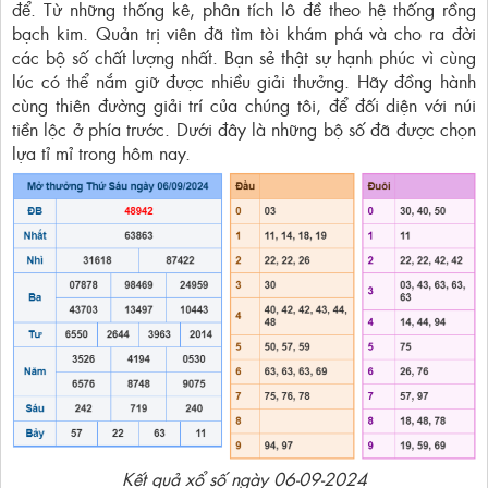
để. Từ những thống kê, phân tích lô đề theo hệ thống rồng
bạch kim. Quản trị viên đã tìm tòi khám phá và cho ra đời
các bộ số chất lượng nhất. Bạn sẻ thật sự hạnh phúc vì cùng
lúc có thể nắm giữ được nhiều giải thưởng. Hãy đồng hành
cùng thiên đường giải trí của chúng tôi, để đối diện với núi
tiền lộc ở phía trước. Dưới đây là những bộ số đã được chọn
lựa tỉ mỉ trong hôm nay.
Kết quả xổ số ngày 06-09-2024