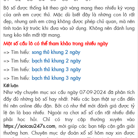
Bộ số được thống kê theo giờ vàng mang theo nhiều kỳ vọng
của anh em cược thủ. Mặc dù biết đây là những con lô rất
đẹp, nhưng anh em cũng không được phép chủ quan, mà nên
tính toán kỹ trước khi đưa vào sử dụng. Không nên đánh lung
tung kẻo tiền mất tật mang.
Một số cầu lô có thể tham khảo trong nhiều ngày
=> Tìm hiểu:
song thủ khung 2 ngày
=> Tìm hiểu:
bạch thủ khung 2 ngày
=> Tìm hiểu:
bạch thủ khung 3 ngày
=> Tìm hiểu:
bạch thủ khung 3 ngày
Kết luận
Như vậy chuyên mục soi cầu ngày 07-09-2024 đã phân tích
đầy đủ những bộ số hay nhất. Nếu các bạn thật sự cần đến
thì nên online đều đặn. Bởi có như thế mới đánh giá được tỷ
lệ ăn là bao nhiều. Ngoài ra chơi xổ số cần rất nhiều điều
phải học hỏi. Chỉ có truy cập thường xuyên vào
https://soicau247s.com
, mới giúp các bạn tiếp cận gần giải
thưởng hơn. Chuyên mục dự đoán xổ số hôm nay xin được