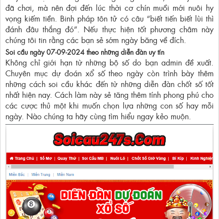
đã chơi, mà nên đợi đến lúc thời cơ chín muồi mới nuôi hy
vọng kiếm tiền. Binh pháp tôn tử có câu “biết tiến biết lùi thì
đánh đâu thắng đó”. Nếu thực hiện tốt phương châm này
chúng tôi tin rằng các bạn sẻ sớm ngày băng về đích.
Soi cầu ngày 07-09-2024 theo những diễn đàn uy tín
Không chỉ giới hạn từ những bộ số do bạn admin đề xuất.
Chuyên mục dự đoán xổ số theo ngày còn trình bày thêm
những cách soi cầu khác đến từ những diễn đàn chốt số tốt
nhất hiện nay. Cách làm này sẻ tăng thêm tính phong phú cho
các cược thủ một khi muốn chọn lựa những con số hay mỗi
ngày. Nào chúng ta hãy cùng tìm hiểu ngay kẻo muộn.