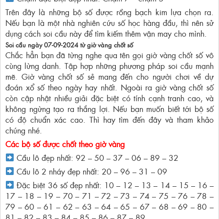
Trên đây là những bộ số được rồng bạch kim lựa chọn ra.
Nếu bạn là một nhà nghiên cứu số học hàng đầu, thì nên sử
dụng cách soi cầu này để tìm kiếm thêm vận may cho mình.
Soi cầu ngày 07-09-2024 từ giờ vàng chốt số
Chắc hẳn bạn đã từng nghe qua tên gọi giờ vàng chốt số vô
cùng lừng danh. Tập hợp những phương pháp soi cầu mạnh
mẽ. Giờ vàng chốt số sẻ mang đến cho người chơi về dự
đoán xổ số theo ngày hay nhất. Ngoài ra giờ vàng chốt số
còn cập nhật nhiều giải đặc biệt có tính cạnh tranh cao, và
không ngừng tạo ra thắng lợi. Nếu bạn muốn biết tới bộ số
có độ chuẩn xác cao. Thì hay tìm đến đây và tham khảo
chúng nhé.
Các bộ số được chốt theo giờ vàng
Cầu lô đẹp nhất: 92 – 50 – 37 – 06 – 89 – 32
Cầu lô 2 nháy đẹp nhất: 20 – 96 – 31 – 09
Đặc biệt 36 số đẹp nhất: 10 – 12 – 13 – 14 – 15 – 16 –
17 – 18 – 19 – 70 – 71 – 72 – 73 – 74 – 75 – 76 – 78 –
79 – 60 – 61 – 62 – 63 – 64 – 65 – 67 – 68 – 69 – 80 –
81 – 82 – 83 – 84 – 85 – 86 – 87 – 89