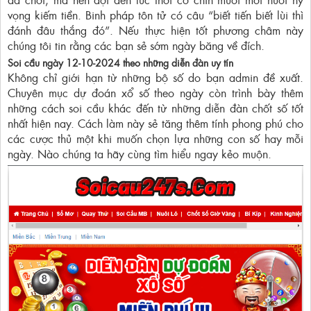
vọng kiếm tiền. Binh pháp tôn tử có câu “biết tiến biết lùi thì
đánh đâu thắng đó”. Nếu thực hiện tốt phương châm này
chúng tôi tin rằng các bạn sẻ sớm ngày băng về đích.
Soi cầu ngày 12-10-2024 theo những diễn đàn uy tín
Không chỉ giới hạn từ những bộ số do bạn admin đề xuất.
Chuyên mục dự đoán xổ số theo ngày còn trình bày thêm
những cách soi cầu khác đến từ những diễn đàn chốt số tốt
nhất hiện nay. Cách làm này sẻ tăng thêm tính phong phú cho
các cược thủ một khi muốn chọn lựa những con số hay mỗi
ngày. Nào chúng ta hãy cùng tìm hiểu ngay kẻo muộn.