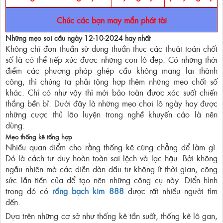
Chúc các bạn may mắn phát tài
Những mẹo soi cầu ngày 12-10-2024 hay nhất
Không chỉ đơn thuần sử dụng thuần thục các thuật toán chốt
số là có thể tiếp xúc được những con lô đẹp. Có những thời
điểm các phương pháp ghép cầu không mang lại thành
công, thì chúng ta phải tộng hợp thêm những mẹo chốt số
khác. Chỉ có như vậy thì mới bảo toàn được xác suất chiến
thắng bền bỉ. Dưới đây là những mẹo chơi lô ngày hay được
những cược thủ lão luyện trong nghề khuyến cáo là nên
dùng.
Mẹo thống kê tổng hợp
Nhiều quan điểm cho rằng thống kê cũng chẳng để làm gì.
Đó là cách tư duy hoàn toàn sai lệch và lạc hậu. Bởi không
ngẫu nhiên mà các diễn đàn đầu tư không ít thời gian, công
sức lẫn tiền của để tạo nên những công cụ này. Điển hình
trong đó có
rồng bạch kim 888
được rất nhiều người tìm
đến.
Dựa trên những cơ sở như thống kê tần suất, thống kê lô gan,