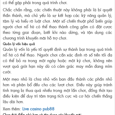
có thể gặp phải trong quá trình chơi.
Chắc chắn rằng, các chiến thuật này không phải là bí quyết
thần thánh, mà chủ yếu là sự kết hợp các kỹ năng quản lý,
tâm lý và hiểu rõ luật chơi. Một số chiến thuật phổ biến giúp
người chơi nổ hũ có thể thao thành công gồm có đặt cược
theo từng giai đoạn, biết khi nào dừng, và tận dụng các
chương trình khuyến mãi hỗ trợ chơi.
Quản lý vốn hiệu quả
Quản lý vốn là yếu tố quyết định sự thành bại trong quá trình
nổ hũ có thể thao. Người chơi cần xác định rõ số tiền tối đa
có thể bỏ ra trong một ngày hoặc một kỳ chơi, không nên
vượt quá giới hạn này dù có cảm giác may mắn đang mỉm
cười.
Một mẹo nhỏ là chia nhỏ vốn ban đầu thành các phần nhỏ
hơn và phân bổ đều cho các lượt chơi. Điều này giúp tránh
tình trạng bị thua quá nhiều trong một lần chơi, đồng thời tạo
điều kiện để duy trì tâm trạng tích cực và cơ hội chiến thắng
lâu dài hơn.
Xem thêm:
Live casino pub88
Chọn thời điểm phù hợp và tận dụng các khuyến mãi