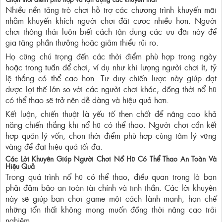
Nhiều nền tảng trò chơi hỗ trợ các chương trình khuyến mãi
nhằm khuyến khích người chơi đặt cược nhiều hơn. Người
chơi thông thái luôn biết cách tận dụng các ưu đãi này để
gia tăng phần thưởng hoặc giảm thiểu rủi ro.
Họ cũng chú trọng đến các thời điểm phù hợp trong ngày
hoặc trong tuần để chơi, ví dụ như khi lượng người chơi ít, tỷ
lệ thắng có thể cao hơn. Tư duy chiến lược này giúp đạt
được lợi thế lớn so với các người chơi khác, đồng thời nổ hũ
có thể thao sẽ trở nên dễ dàng và hiệu quả hơn.
Kết luận, chiến thuật là yếu tố then chốt để nâng cao khả
năng chiến thắng khi nổ hũ có thể thao. Người chơi cần kết
hợp quản lý vốn, chọn thời điểm phù hợp cùng tâm lý vững
vàng để đạt hiệu quả tối đa.
Các Lời Khuyên Giúp Người Chơi Nổ Hũ Có Thể Thao An Toàn Và
Hiệu Quả
Trong quá trình nổ hũ có thể thao, điều quan trọng là bạn
phải đảm bảo an toàn tài chính và tinh thần. Các lời khuyên
này sẽ giúp bạn chơi game một cách lành mạnh, hạn chế
những tổn thất không mong muốn đồng thời nâng cao trải
nghiệm.