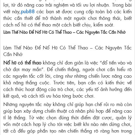
lợi, từ đó nâng cao trải nghiệm và tối ưu lợi nhuận. Trong bài
viết này,
pub88
các bạn sẽ được cung cấp toàn bộ các kiến
thức cần thiết để trở thành một người chơi thông thái, biết
cách nổ hũ có thể thao một cách biết chịu, kiểm soát.
Làm Thế Nào Để Nổ Hũ Có Thể Thao – Các Nguyên Tắc Cần Nhớ
Làm Thế Nào Để Nổ Hũ Có Thể Thao – Các Nguyên Tắc
Cần Nhớ
Nổ hũ có thể thao
không chỉ đơn giản là việc “đổ tiền vào và
chờ đợi may mắn”. Để chiến thắng, người chơi cần hiểu rõ
các nguyên tắc cốt lõi, cũng như những chiến lược nâng cao
khả năng thắng cuộc. Trước tiên, bạn cần có kiến thức về
cách thức hoạt động của trò chơi, các yếu tố ảnh hưởng đến
kết quả, và cách tối ưu hóa từng bước chơi.
Những nguyên tắc này không chỉ giúp hạn chế rủi ro mà còn
giúp bạn xây dựng chiến thuật cá nhân phù hợp để nâng cao
tỉ lệ thắng. Từ việc chọn đúng thời điểm đặt cược, quản lý
vốn một cách hợp lý cho tới việc biết khi nào nên dừng chơi,
tất cả đều góp phần tạo nên chiến thắng rõ ràng hơn trong