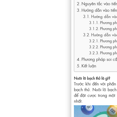
Nguyên tắc vào tiề
Hướng dẫn vào tiền
Hướng dẫn vào
Phương phá
Phương phá
Hướng dẫn vào
Phương phá
Phương phá
Phương ph
Phương pháp soi cầ
Kết luận
Nuôi lô bạch thủ là gì?
Trước khi đến với phần
bạch thủ. Nuôi lô bạch
để đặt cược trong một 
nhất.