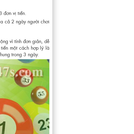
 đơn vị tiền.
hua cả 2 ngày người chơi
ng vì tính đơn giản, dễ
 tiền một cách hợp lý là
khung trong 3 ngày.