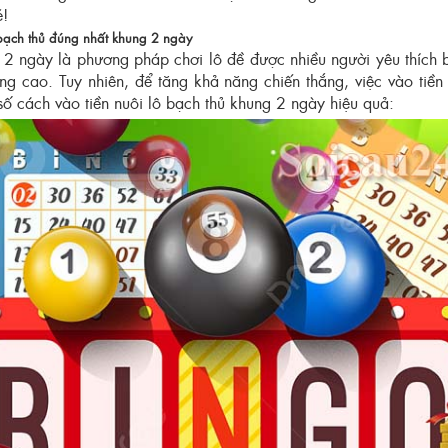
é!
 bạch thủ đúng nhất khung 2 ngày
 2 ngày là phương pháp chơi lô đề được nhiều người yêu thích b
ng cao. Tuy nhiên, để tăng khả năng chiến thắng, việc vào tiền
số cách vào tiền nuôi lô bạch thủ khung 2 ngày hiệu quả: