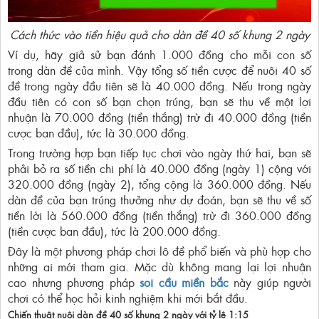
Cách thức vào tiền hiệu quả cho dàn đề 40 số khung 2 ngày
Ví dụ, hãy giả sử bạn đánh 1.000 đồng cho mỗi con số
trong dàn đề của mình. Vậy tổng số tiền cược để nuôi 40 số
đề trong ngày đầu tiên sẽ là 40.000 đồng. Nếu trong ngày
đầu tiên có con số bạn chọn trúng, bạn sẽ thu về một lợi
nhuận là 70.000 đồng (tiền thắng) trừ đi 40.000 đồng (tiền
cược ban đầu), tức là 30.000 đồng.
Trong trường hợp bạn tiếp tục chơi vào ngày thứ hai, bạn sẽ
phải bỏ ra số tiền chi phí là 40.000 đồng (ngày 1) cộng với
320.000 đồng (ngày 2), tổng cộng là 360.000 đồng. Nếu
dàn đề của bạn trúng thưởng như dự đoán, bạn sẽ thu về số
tiền lời là 560.000 đồng (tiền thắng) trừ đi 360.000 đồng
(tiền cược ban đầu), tức là 200.000 đồng.
Đây là một phương pháp chơi lô đề phổ biến và phù hợp cho
những ai mới tham gia. Mặc dù không mang lại lợi nhuận
cao nhưng phương pháp
soi cầu miền bắc
này giúp người
chơi có thể học hỏi kinh nghiệm khi mới bắt đầu.
Chiến thuật nuôi dàn đề 40 số khung 2 ngày với tỷ lệ 1:15