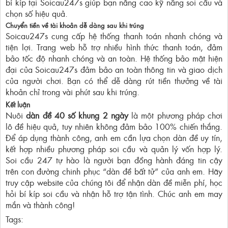
bí kíp tại Soicau247s giúp bạn nâng cao kỹ năng soi cầu và
chọn số hiệu quả.
Chuyển tiền về tài khoản dễ dàng sau khi trúng
Soicau247s cung cấp hệ thống thanh toán nhanh chóng và
tiện lợi. Trang web hỗ trợ nhiều hình thức thanh toán, đảm
bảo tốc độ nhanh chóng và an toàn. Hệ thống bảo mật hiện
đại của Soicau247s đảm bảo an toàn thông tin và giao dịch
của người chơi. Bạn có thể dễ dàng rút tiền thưởng về tài
khoản chỉ trong vài phút sau khi trúng.
Kết luận
Nuôi
dàn đề 40 số khung 2 ngày
là một phương pháp chơi
lô đề hiệu quả, tuy nhiên không đảm bảo 100% chiến thắng.
Để áp dụng thành công, anh em cần lựa chọn dàn đề uy tín,
kết hợp nhiều phương pháp soi cầu và quản lý vốn hợp lý.
Soi cầu 247 tự hào là người bạn đồng hành đáng tin cậy
trên con đường chinh phục “dàn đề bất tử” của anh em. Hãy
truy cập website của chúng tôi để nhận dàn đề miễn phí, học
hỏi bí kíp soi cầu và nhận hỗ trợ tận tình. Chúc anh em may
mắn và thành công!
Tags: