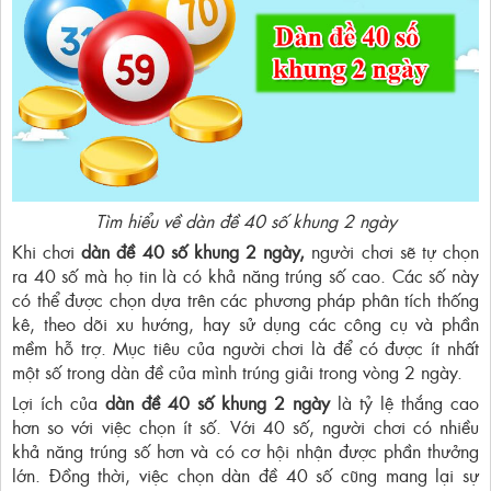
Tìm hiểu về dàn đề 40 số khung 2 ngày
Khi chơi
dàn đề 40 số khung 2 ngày,
người chơi sẽ tự chọn
ra 40 số mà họ tin là có khả năng trúng số cao. Các số này
có thể được chọn dựa trên các phương pháp phân tích thống
kê, theo dõi xu hướng, hay sử dụng các công cụ và phần
mềm hỗ trợ. Mục tiêu của người chơi là để có được ít nhất
một số trong dàn đề của mình trúng giải trong vòng 2 ngày.
Lợi ích của
dàn đề 40 số khung 2 ngày
là tỷ lệ thắng cao
hơn so với việc chọn ít số. Với 40 số, người chơi có nhiều
khả năng trúng số hơn và có cơ hội nhận được phần thưởng
lớn. Đồng thời, việc chọn dàn đề 40 số cũng mang lại sự