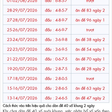
01-02/08/2026
đầu : 6-8-5-7
trượt
28-29/07/2026
đầu : 4-8-5-7
ăn đề 83 ngày 2
27-28/07/2026
đầu : 4-8-9-7
ăn đề 96 ngày 1
25-26/07/2026
đầu : 4-6-9-7
trượt
23-24/07/2026
đầu : 3-6-9-8
ăn đề 38 ngày 2
22-23/07/2026
đầu : 3-6-9-5
ăn đề 54 ngày 1
21-22/07/2026
đầu : 0-6-7-5
ăn đề 70 ngày 1
19-20/07/2026
đầu : 2-8-7-5
ăn đề 28 ngày 2
17-18/07/2026
đầu : 2-8-0-5
trượt
15-16/07/2026
đầu : 2-8-6-5
ăn đề 63 ngày 2
13-14/07/2026
đầu : 2-4-6-5
ăn đề 47 ngày 2
Cách thức vào tiền hiệu quả cho dàn đề 40 số khung 2 ngày
Khi chơi dàn đề 40 số nuôi khung, việc phân bổ số vốn theo