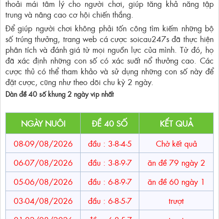
thoải mái tâm lý cho người chơi, giúp tăng khả năng tập
trung và nâng cao cơ hội chiến thắng.
Để giúp người chơi không phải tốn công tìm kiếm những bộ
số trúng thưởng, trang web cá cược soicau247s đã thực hiện
phân tích và đánh giá từ mọi nguồn lực của mình. Từ đó, họ
đã xác định những con số có xác suất nổ thưởng cao. Các
cược thủ có thể tham khảo và sử dụng những con số này để
đặt cược, cũng như theo dõi chu kỳ 2 ngày.
Dàn đề 40 số khung 2 ngày vip nhất
NGÀY NUÔI
ĐỀ 40 SỐ
KẾT QUẢ
08-09/08/2026
đầu : 3-8-4-5
Chờ kết quả
06-07/08/2026
đầu : 3-8-9-7
ăn đề 79 ngày 2
05-06/08/2026
đầu : 6-8-9-7
ăn đề 60 ngày 1
03-04/08/2026
đầu : 6-8-5-7
trượt