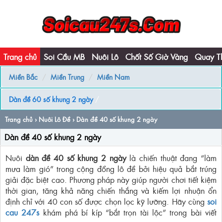
Trang chủ
Soi Cầu MB
Nuôi Lô
Chốt Số Giờ Vàng
Quay T
Miền Bắc
Miền Trung
Miền Nam
Dàn đề 60 số khung 2 ngày
/
Trang chủ
›
Nuôi Lô Đề
› Dàn đề 40 số khung 2 ngày
Dàn đề 40 số khung 2 ngày
Nuôi
dàn đề 40 số khung 2 ngày
là chiến thuật đang “làm
mưa làm gió” trong cộng đồng lô đề bởi hiệu quả bắt trúng
giải đặc biệt cao. Phương pháp này giúp người chơi tiết kiệm
thời gian, tăng khả năng chiến thắng và kiếm lợi nhuận ổn
định chỉ với 40 con số được chọn lọc kỹ lưỡng. Hãy cùng
soi
cau 247s
khám phá bí kíp “bắt trọn tài lộc” trong bài viết