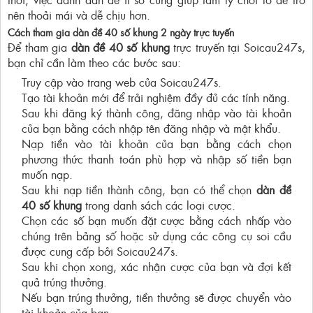
nên thoải mái và dễ chịu hơn.
Cách tham gia dàn đề 40 số khung 2 ngày trực tuyến
Để tham gia
dàn đề 40 số khung
trực truyến tại Soicau247s,
bạn chỉ cần làm theo các bước sau:
Truy cập vào trang web của Soicau247s.
Tạo tài khoản mới để trải nghiệm đầy đủ các tính năng.
Sau khi đăng ký thành công, đăng nhập vào tài khoản
của bạn bằng cách nhập tên đăng nhập và mật khẩu.
Nạp tiền vào tài khoản của bạn bằng cách chọn
phương thức thanh toán phù hợp và nhập số tiền bạn
muốn nạp.
Sau khi nạp tiền thành công, bạn có thể chọn
dàn đề
40 số khung
trong danh sách các loại cược.
Chọn các số bạn muốn đặt cược bằng cách nhấp vào
chúng trên bảng số hoặc sử dụng các công cụ soi cầu
được cung cấp bởi Soicau247s.
Sau khi chọn xong, xác nhận cược của bạn và đợi kết
quả trúng thưởng.
Nếu bạn trúng thưởng, tiền thưởng sẽ được chuyển vào
tài khoản của bạn.