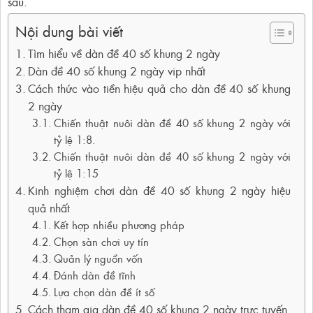
sau.
Nội dung bài viết
Tìm hiểu về dàn đề 40 số khung 2 ngày
Dàn đề 40 số khung 2 ngày vip nhất
Cách thức vào tiền hiệu quả cho dàn đề 40 số khung
2 ngày
Chiến thuật nuôi dàn đề 40 số khung 2 ngày với
tỷ lệ 1:8.
Chiến thuật nuôi dàn đề 40 số khung 2 ngày với
tỷ lệ 1:15
Kinh nghiệm chơi dàn đề 40 số khung 2 ngày hiệu
quả nhất
Kết hợp nhiều phương pháp
Chọn sàn chơi uy tín
Quản lý nguồn vốn
Đánh dàn đề tĩnh
Lựa chọn dàn đề ít số
Cách tham gia dàn đề 40 số khung 2 ngày trực tuyến