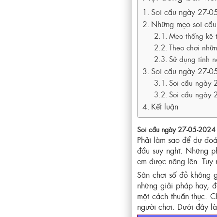
Soi cầu ngày 27-0
Những mẹo soi cầu
Mẹo thống kê 
Theo chơi nhữn
Sử dụng tính 
Soi cầu ngày 27-05
Soi cầu ngày 
Soi cầu ngày 2
Kết luận
Soi cầu ngày 27-05-2024 
Phải làm sao để dự đoá
đầu suy nghĩ. Những p
em được nâng lên. Tuy 
Sân chơi số đỏ không gi
những giải pháp hay, đ
một cách thuần thục. 
người chơi. Dưới đây là