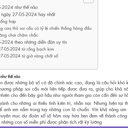
5-2024 như thế nào
 ngày 27-05-2024 hay nhất
tổng hợp
g cao thủ soi cầu có tỷ lệ chiến thắng hàng đầu
năng chơi chậm chắc
-2024 theo những diễn đàn uy tín
27-05-2024 từ rồng bạch kim
7-05-2024 từ giờ vàng chốt số
như thế nào
n được những bộ số có độ chính xác cao, đang là câu hỏi khó k
hương pháp soi cầu mới liên tiếp được đưa ra, giúp cho khả n
nhiên cho đến bây giờ hầu như người tham gia còn cần đến sự h
ành cho những ai thiếu tính kiên trì, nhẫn nại. Nhưng hiện tại 
ể anh em nắm trong tay những con lô chuẩn. Với khả năng am 
Chuyên mục dự đoán xổ số hôm nay hứa hẹn đem về thành công
 những con số miễn phí được phân tích rất kỹ lưỡng.