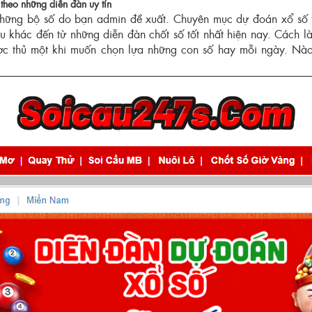
heo những diễn đàn uy tín
những bộ số do bạn admin đề xuất. Chuyên mục dự đoán xổ số 
u khác đến từ những diễn đàn chốt số tốt nhất hiện nay. Cách là
c thủ một khi muốn chọn lựa những con số hay mỗi ngày. Nào