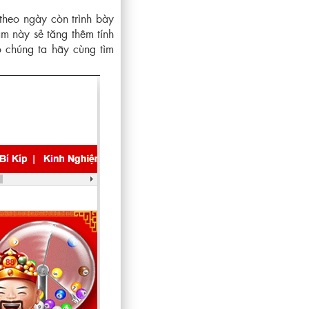
theo ngày còn trình bày
m này sẻ tăng thêm tính
 chúng ta hãy cùng tìm