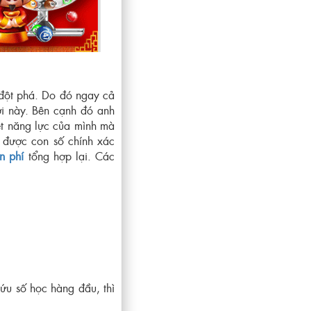
 đột phá. Do đó ngay cả
ơi này. Bên cạnh đó anh
xét năng lực của mình mà
 được con số chính xác
n phí
tổng hợp lại. Các
ứu số học hàng đầu, thì