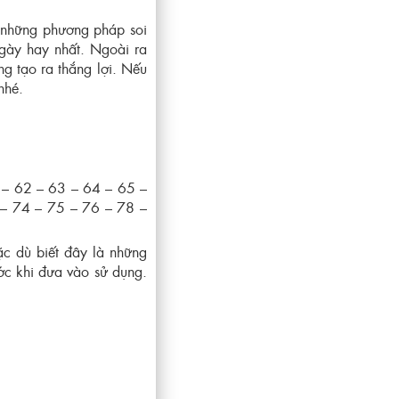
 những phương pháp soi
gày hay nhất. Ngoài ra
ng tạo ra thắng lợi. Nếu
nhé.
 – 62 – 63 – 64 – 65 –
– 74 – 75 – 76 – 78 –
c dù biết đây là những
ớc khi đưa vào sử dụng.