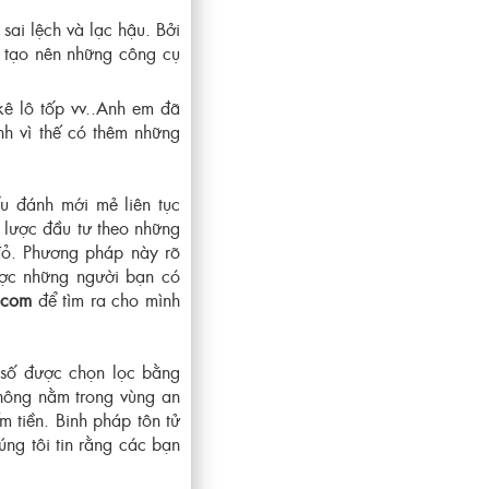
ai lệch và lạc hậu. Bởi
ể tạo nên những công cụ
kê lô tốp vv..Anh em đã
nh vì thế có thêm những
u đánh mới mẻ liên tục
 lược đầu tư theo những
đỏ. Phương pháp này rõ
được những người bạn có
.com
để tìm ra cho mình
n số được chọn lọc bằng
hông nằm trong vùng an
m tiền. Binh pháp tôn tử
úng tôi tin rằng các bạn