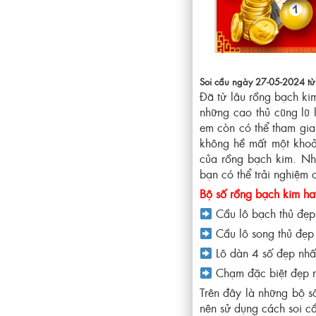
Soi cầu ngày 27-05-2024 từ
Đã từ lâu rồng bạch ki
những cao thủ cũng lũ 
em còn có thể tham gia 
không hề mất một khoả
của rồng bạch kim. N
bạn có thể trải nghiệm
Bộ số rồng bạch kim ha
Cầu lô bạch thủ đẹp
Cầu lô song thủ đẹp
Lô dàn 4 số đẹp nhấ
Chạm đặc biệt đẹp 
Trên đây là những bộ s
nên sử dụng cách soi c