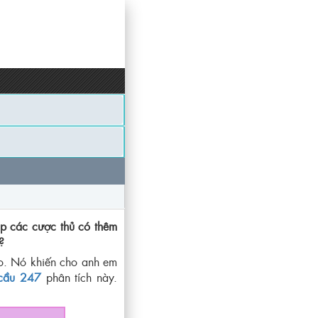
p các cược thủ có thêm
?
ào. Nó khiến cho anh em
 cầu 247
phân tích này.